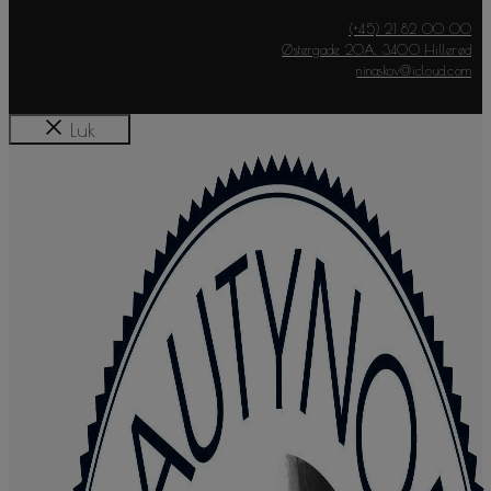
(+45) 21 82 00 00
Østergade 20A, 3400 Hillerød
ninaskov@icloud.com
Luk