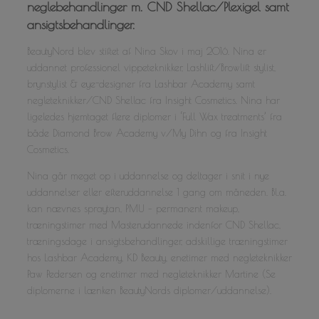
neglebehandlinger m. CND Shellac/Plexigel samt
ansigtsbehandlinger.
BeautyNord blev stiftet af Nina Skov i maj 2016. Nina er
uddannet professionel vippeteknikker, Lashlift/Browlift stylist,
brynstylist & eye-designer fra Lashbar Academy samt
negleteknikker/CND Shellac fra Insight Cosmetics. Nina har
ligeledes hjemtaget flere diplomer i ‘Full Wax treatments’ fra
både Diamond Brow Academy v/My Dihn og fra Insight
Cosmetics.
Nina går meget op i uddannelse og deltager i snit i nye
uddannelser eller efteruddannelse 1 gang om måneden. Bl.a.
kan nævnes spraytan, PMU – permanent makeup,
træningstimer med Masterudannede indenfor CND Shellac,
træningsdage i ansigtsbehandlinger, adskillige træningstimer
hos Lashbar Academy, KD Beauty, enetimer med negleteknikker
Paw Pedersen og enetimer med negleteknikker Martine (Se
diplomerne i lænken BeautyNords diplomer/uddannelse).