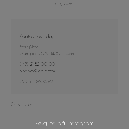
omgivelser.
Kontakt os i dag
BeautyNord
Østergade 20A, 3400 Hillerød
(+45) 21 82 00 00
ninaskov@icloud.com
CVR nr.: 37605379
Skriv til os
Følg os på Instagram