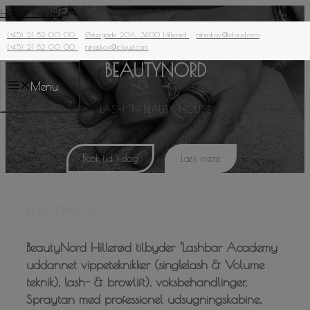
Hop til indhold
VELKOMMEN TIL
(+45) 21 82 00 00
Østergade 20A, 3400 Hillerød
ninaskov@icloud.com
(+45) 21 82 00 00
ninaskov@icloud.com
BEAUTYNORD
Menu
LASH ‘N BEAUTY HOUSE
Book tid i dag
Læs mere
BEAUTYNORD
BeautyNord Hillerød tilbyder ‘Lashbar Academy
uddannet vippeteknikker (singlelash & Volume
teknik), lash- & browlift), voksbehandlinger,
Spraytan med professionel udsugningskabine,